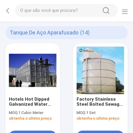
Tanque De Aço Aparafusado
(14)
Hotels Hot Dipped
Factory Stainless
Galvanized Water
Steel Bolted Sewage
Tank Pressed
Storage Tanks
MOQ:
1 Cubic Meter
MOQ:
1 Set
Rectangular Bolted
obtenha o ultimo preço
obtenha o ultimo preço
Steel Water Tank
Squares Small Large
Panel Steel HDG