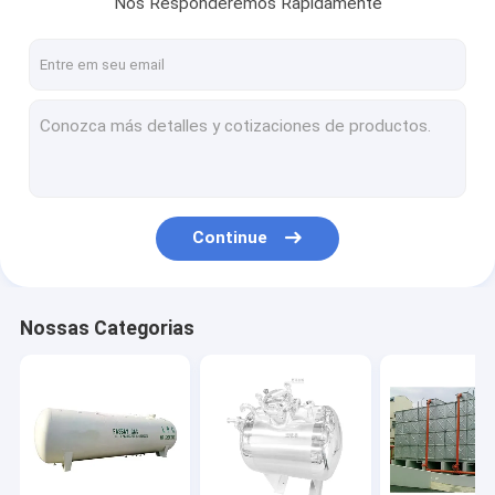
Nós Responderemos Rapidamente
Fale Conosco
Tanque de aço carbono
Tanque de aço inoxidável
Tanque de aço aparafusado
Continue
Tanque de aço galvanizado
Tanque de aço soldado
Nossas Categorias
Tanque de aço líquido
Tanque de aço prensado
Tanque de aço químico