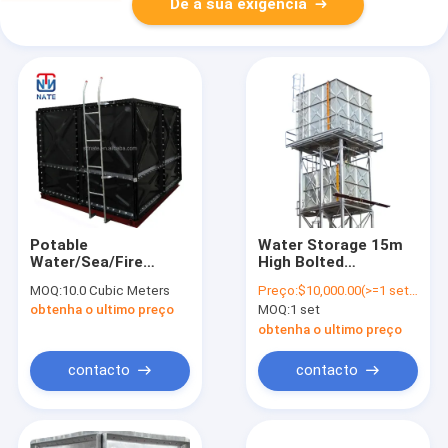
Dê a sua exigência
Potable
Water Storage 15m
Water/Sea/Fire
High Bolted
Fighting /Industry/Oil
Assembled High
MOQ:
10.0 Cubic Meters
Preço:
$10,000.00(>=1 sets)
Water 74000 Liter
Steel Tower
obtenha o ultimo preço
MOQ:
1 set
Bolted Type
Galvanized Panel
Enameled Steel
Steel Water Tank
obtenha o ultimo preço
Water Storage Tank
contacto
contacto