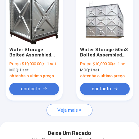
Water Storage
Water Storage 50m3
Bolted Assembled
Bolted Assembled
Pressed 1 Cubic
Pressed Panel
Preço:
$10,000.00(>=1 sets)
Preço:
$10,000.00(>=1 sets)
Meter 1000 Liter
Sectional Galvanized
MOQ:
1 set
MOQ:
1 set
Galvanized Steel
Steel Water Tank
Water Tank
obtenha o ultimo preço
obtenha o ultimo preço
contacto
contacto
Casa
Veja mais
produtos
Quem Somos
Deixe Um Recado