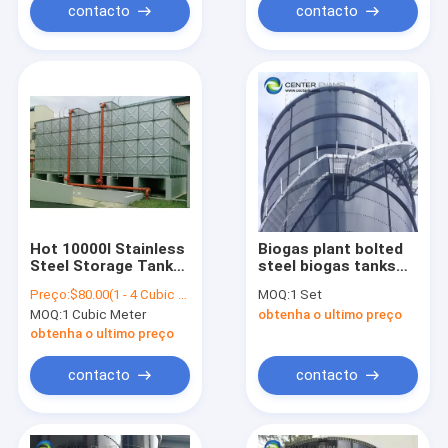
contacto
contacto
Hot 10000l Stainless
Biogas plant bolted
Steel Storage Tank
steel biogas tanks
Tanque de
for biogas plant
Preço:
$80.00(1 - 4 Cubic Meters) $70.00(>=5 Cubic Meters)
MOQ:
1 Set
Almacenamiento
MOQ:
1 Cubic Meter
obtenha o ultimo preço
Hotels Bolted Tank
Aquatic Plant
obtenha o ultimo preço
contacto
contacto