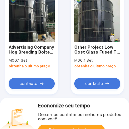
Advertising Company
Other Project Low
Hog Breeding Bolted
Cost Glass Fused To
Steel Sewage
Steel Bolted Tank
MOQ:
1 Set
MOQ:
1 Set
Treatment Tank
Used As Chemical
obtenha o ultimo preço
obtenha o ultimo preço
Storage Equipment
contacto
contacto
Economize seu tempo
Deixe-nos contatar os melhores produtos
com você.